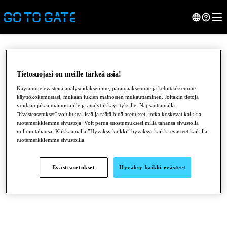
Tietosuojasi on meille tärkeä asia!
Käytämme evästeitä analysoidaksemme, parantaaksemme ja kehittääksemme
käyttökokemustasi, mukaan lukien mainosten mukauttaminen. Joitakin tietoja
voidaan jakaa mainostajille ja analytiikkayrityksille. Napsauttamalla
"Evästeasetukset" voit lukea lisää ja räätälöidä asetukset, jotka koskevat kaikkia
tuotemerkkiemme sivustoja. Voit perua suostumuksesi millä tahansa sivustolla
milloin tahansa. Klikkaamalla ”Hyväksy kaikki” hyväksyt kaikki evästeet kaikilla
tuotemerkkiemme sivustoilla.
●
●
●
Evästeasetukset
Hyväksy kaikki evästeet